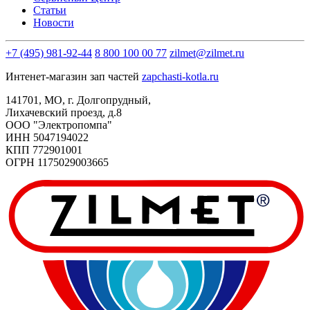
Статьи
Новости
+7 (495) 981-92-44
8 800 100 00 77
zilmet@zilmet.ru
Интенет-магазин зап частей
zapchasti-kotla.ru
141701, МО, г. Долгопрудный,
Лихачевский проезд, д.8
OOO "Электропомпа"
ИНН 5047194022
КПП 772901001
ОГРН 1175029003665