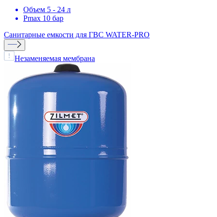
Объем 5 - 24 л
Pmax 10 бар
Санитарные емкости для ГВС
WATER-PRO
Незаменяемая мембрана