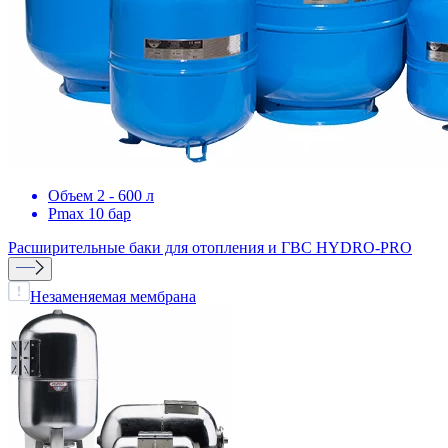
Объем 2 - 600 л
Pmax 10 бар
Расширительные баки для отопления и ГВС
HYDRO-PRO
Незаменяемая мембрана