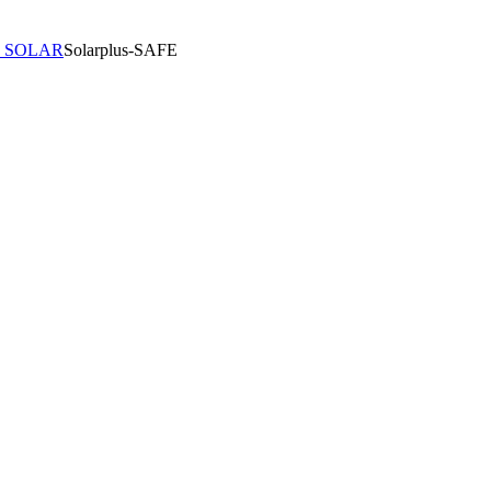
ии SOLAR
Solarplus-SAFE