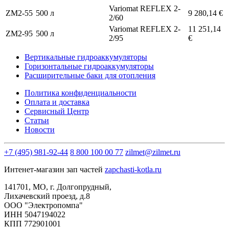
Variomat REFLEX 2-
ZM2-55
500 л
9 280,14 €
2/60
Variomat REFLEX 2-
11 251,14
ZM2-95
500 л
2/95
€
Вертикальные гидроаккумуляторы
Горизонтальные гидроаккумуляторы
Расширительные баки для отопления
Политика конфиденциальности
Оплата и доставка
Сервисный Центр
Статьи
Новости
+7 (495) 981-92-44
8 800 100 00 77
zilmet@zilmet.ru
Интенет-магазин зап частей
zapchasti-kotla.ru
141701, МО, г. Долгопрудный,
Лихачевский проезд, д.8
OOO "Электропомпа"
ИНН 5047194022
КПП 772901001